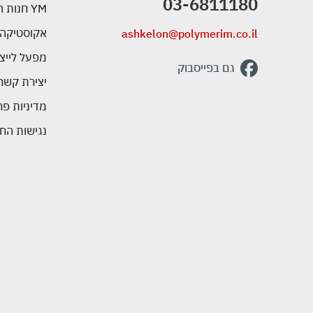
03-6811180
YM חנות המפעל
אקוסטיקה
ashkelon@polymerim.co.il
מפעל לייצו
גם בפייסבוק
יצירת קשר
מדיניות פר
נגישות החנ