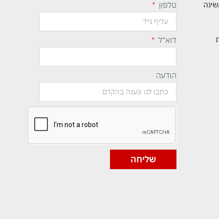
שינה
טלפון
דוא"ל
הודעה
שליחה