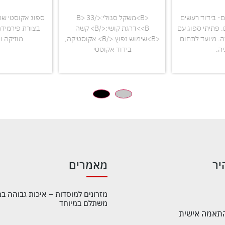
- בידוד רעשים
<B>משקל סגולי:</B> 33
 פתיתי ספוג עם
<B>דרגת קושי:</B> קשה
בצורת פירמידה
. מיועד לתחום
<B>שימוש נפוץ:</B> אקוסטיקה,
מוזיקה ו
ה.
בידוד אקוסטי
יר
מאמרים
מזרונים למוסדות – איכות גבוהה ב
משתלם במיוחד
התאמה אישית