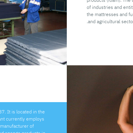
products (foam). The
of industries and enti
the mattresses and fur
and agricultural secto
It is located in the
ant currently employs
 manufacturer of