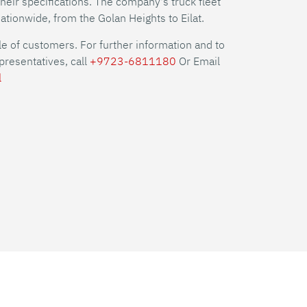
heir specifications. The company's truck fleet
nationwide, from the Golan Heights to Eilat.
cle of customers. For further information and to
resentatives, call
+9723-6811180
Or Email
l