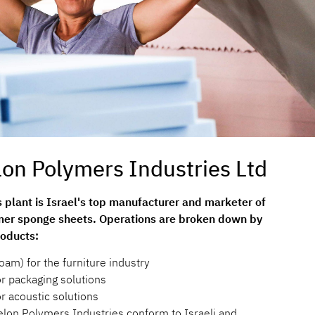
on Polymers Industries Ltd​
 plant is Israel's top manufacturer and marketer of
mer sponge sheets. Operations are broken down by
roducts:
oam) for the furniture industry
r packaging solutions
r acoustic solutions
lon Polymers Industries conform to Israeli and