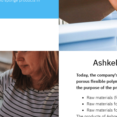
ed sponge products in
Ashkel
Today, the company's
porous flexible poly
the purpose of the p
Raw materials (f
Raw materials fo
Raw materials fo
The products of Ashqe