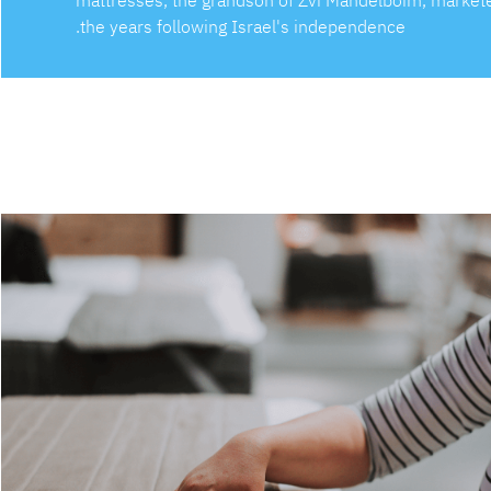
mattresses, the grandson of Zvi Mandelboim, market
the years following Israel's independence.