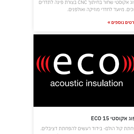
ספוג אקוסטי שחור בחיתוך CNC בצורת פינה לתדרים
כים. מיועד לחדרי מוזיקה ואולפנים.
טים נוספים »
 אקוסטי ECO 15
תת קול הולם- בידוד רעשים להפחתת דציבלים.